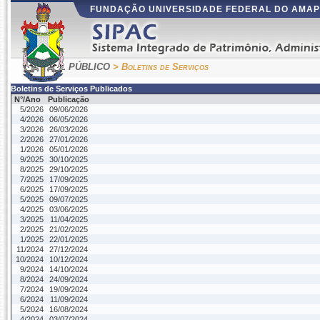
FUNDAÇÃO UNIVERSIDADE FEDERAL DO AMA
PORTAL PÚBLICO
> Boletins de Serviços
Boletins de Serviços Publicados
N°/Ano
Publicação
5/2026
09/06/2026
4/2026
06/05/2026
3/2026
26/03/2026
2/2026
27/01/2026
1/2026
05/01/2026
9/2025
30/10/2025
8/2025
29/10/2025
7/2025
17/09/2025
6/2025
17/09/2025
5/2025
09/07/2025
4/2025
03/06/2025
3/2025
11/04/2025
2/2025
21/02/2025
1/2025
22/01/2025
11/2024
27/12/2024
10/2024
10/12/2024
9/2024
14/10/2024
8/2024
24/09/2024
7/2024
19/09/2024
6/2024
11/09/2024
5/2024
16/08/2024
4/2024
03/07/2024