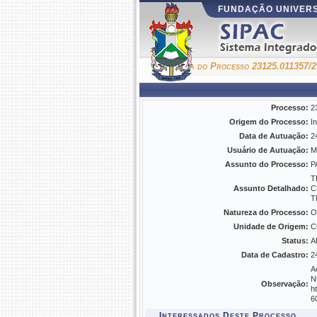
FUNDAÇÃO UNIVERS
Consulta do Processo 23125.011357/2
Processo:
2
Origem do Processo:
I
Data de Autuação:
2
Usuário de Autuação:
M
Assunto do Processo:
P
T
Assunto Detalhado:
C
T
Natureza do Processo:
O
Unidade de Origem:
C
Status:
A
Data de Cadastro:
2
A
N
Observação:
h
6
Interessados Deste Processo