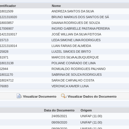
entificador
Nome
18011509
ANDREZA SANTOS DA SILVA
1221310020
BRUNO MARKUS DOS SANTOS DE SÁ
18003857
DAIANA RODRIGUES DE SOUZA
17006907
INGRID GABRIELLE PASTANA PEREIRA
1421310017
JOSÉ WILLIAN DA SILVA FEITOSA
15713
LEDA SIMONE LIMA RODRIGUES
1221310014
LUAN FARIAS DE ALMEIDA
25828
LUIZEL SIMOES DE BRITO
61971
MARCOS SILVA ALBUQUERQUE
18013138
POLIANE CONRADO DE LIMA
52944
ROMUALDO RODRIGUES PALHANO
18011170
SABRINA DE SOUZA RODRIGUES
18024712
SARA DE CARVALHO COSTA
76083
VERONICA XAVIER LUNA
: Visualizar Documento
: Visualizar Dados do Documento
Data do Documento
Origem
24/05/2021
UNIFAP (11.00)
08/09/2020
UNIFAP (11.00)
08/09/2020
UNIFAP (11.00)