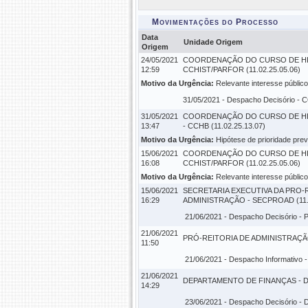
Movimentações do Processo
Data
Unidade Origem
Origem
24/05/2021
COORDENAÇÃO DO CURSO DE HI
12:59
CCHIST/PARFOR (11.02.25.05.06)
Motivo da Urgência:
Relevante interesse público
31/05/2021 -
Despacho Decisório
- C
31/05/2021
COORDENAÇÃO DO CURSO DE HI
13:47
- CCHB (11.02.25.13.07)
Motivo da Urgência:
Hipótese de prioridade previ
15/06/2021
COORDENAÇÃO DO CURSO DE HI
16:08
CCHIST/PARFOR (11.02.25.05.06)
Motivo da Urgência:
Relevante interesse público
15/06/2021
SECRETARIA EXECUTIVA DA PRO-
16:29
ADMINISTRAÇÃO - SECPROAD (11.0
21/06/2021 -
Despacho Decisório
- 
21/06/2021
PRÓ-REITORIA DE ADMINISTRAÇÃO 
11:50
21/06/2021 -
Despacho Informativo
-
21/06/2021
DEPARTAMENTO DE FINANÇAS - DEF
14:29
23/06/2021 -
Despacho Decisório
- 