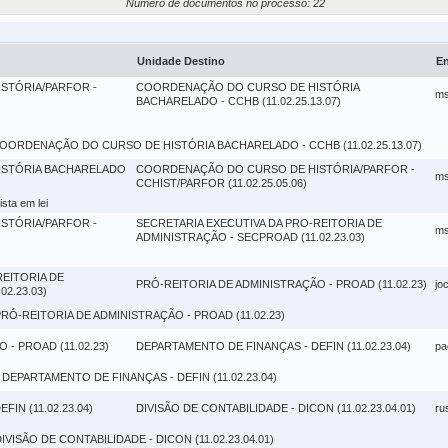
Número de documentos no processo: 22
Unidade Destino
En
STÓRIA/PARFOR -
COORDENAÇÃO DO CURSO DE HISTÓRIA
m
BACHARELADO - CCHB (11.02.25.13.07)
OORDENAÇÃO DO CURSO DE HISTÓRIA BACHARELADO - CCHB (11.02.25.13.07)
STÓRIA BACHARELADO
COORDENAÇÃO DO CURSO DE HISTÓRIA/PARFOR -
m
CCHIST/PARFOR (11.02.25.05.06)
sta em lei
STÓRIA/PARFOR -
SECRETARIA EXECUTIVA DA PRO-REITORIA DE
m
ADMINISTRAÇÃO - SECPROAD (11.02.23.03)
REITORIA DE
PRÓ-REITORIA DE ADMINISTRAÇÃO - PROAD (11.02.23)
jo
2.23.03)
PRÓ-REITORIA DE ADMINISTRAÇÃO - PROAD (11.02.23)
- PROAD (11.02.23)
DEPARTAMENTO DE FINANÇAS - DEFIN (11.02.23.04)
pa
 DEPARTAMENTO DE FINANÇAS - DEFIN (11.02.23.04)
IN (11.02.23.04)
DIVISÃO DE CONTABILIDADE - DICON (11.02.23.04.01)
ru
DIVISÃO DE CONTABILIDADE - DICON (11.02.23.04.01)