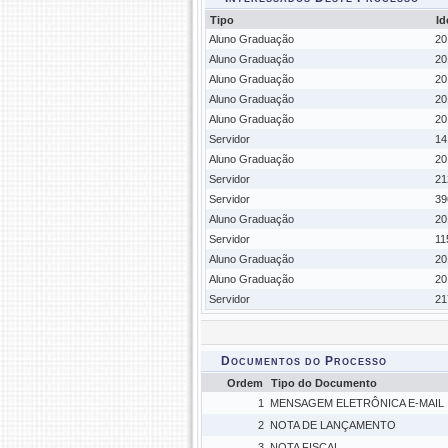
Tipo
Id
Aluno Graduação
20
Aluno Graduação
20
Aluno Graduação
20
Aluno Graduação
20
Aluno Graduação
20
Servidor
14
Aluno Graduação
20
Servidor
21
Servidor
39
Aluno Graduação
20
Servidor
11
Aluno Graduação
20
Aluno Graduação
20
Servidor
21
Documentos do Processo
Ordem
Tipo do Documento
1
MENSAGEM ELETRÔNICA E-MAIL
2
NOTA DE LANÇAMENTO
3
NOTA FISCAL