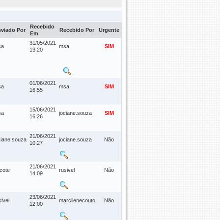
Recebido
viado Por
Recebido Por
Urgente
Em
31/05/2021
sa
msa
SIM
13:20
01/06/2021
sa
msa
SIM
16:55
15/06/2021
sa
jociane.souza
SIM
16:26
21/06/2021
ciane.souza
jociane.souza
Não
10:27
21/06/2021
cote
rusivel
Não
14:09
23/06/2021
sivel
marcilenecouto
Não
12:00