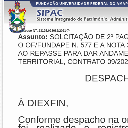
FUNDAÇÃO UNIVERSIDADE FEDERAL DO AMA
o
Processo N
. 23125.028082/2021-74
Assunto:
SOLCITAÇÃO DE 2º P
O OF/FUNDAPE N. 577 E A NOTA 
AO REPASSE PARA DAR ANDAMEN
TERRITORIAL, CONTRATO 09/202
DESPACH
À DIEXFIN,
Conforme despacho na o
foi realizado o regist