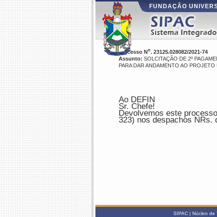
FUNDAÇÃO UNIVERS
o
Processo N
. 23125.028082/2021-74
Assunto:
SOLCITAÇÃO DE 2º PAGAMEN
PARA DAR ANDAMENTO AO PROJETO 58
Ao DEFIN
Sr. Chefe!
Devolvemos este processo 
323) nos despachos NRs. d
SIPAC | Núcleo de 