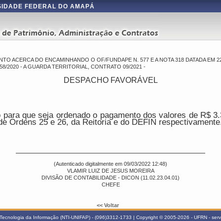
IDADE FEDERAL DO AMAPÁ
TO ACERCA DO ENCAMINHANDO O OF/FUNDAPE N. 577 E A NOTA 318 DATADA EM 22
/2020 - A GUARDA TERRITORIAL, CONTRATO 09/2021 -
DESPACHO FAVORÁVEL
para que seja ordenado o pagamento dos valores de R$ 3.
e Ordens 25 e 26, da Reitoria e do DEFIN respectivamente
(Autenticado digitalmente em 09/03/2022 12:48)
VLAMIR LUIZ DE JESUS MOREIRA
DIVISÃO DE CONTABILIDADE - DICON (11.02.23.04.01)
CHEFE
<< Voltar
Tecnologia da Informação (NTI-UNIFAP) - (096)3312-1733 | Copyright © 2005-2026 - UFRN - serve