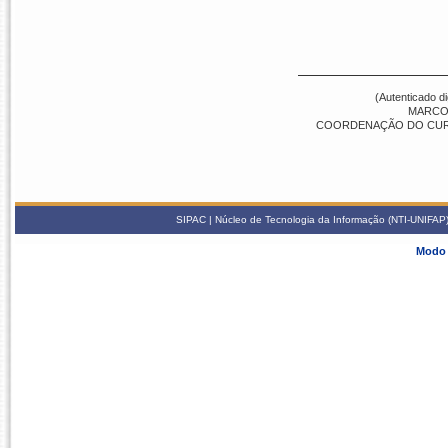
(Autenticado d
MARCO
COORDENAÇÃO DO CURS
SIPAC | Núcleo de Tecnologia da Informação (NTI-UNIFAP) 
Modo 