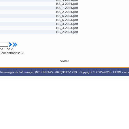
BS_3-2024.pdf
BS_1-2024.pdf
BS_2-2024.pdf
BS_5-2023.pdf
BS_6-2023.pdf
BS_4-2023.pdf
BS_3-2023.pdf
BS_2-2023.pdf
na 1 de 2
ns encontrados: 53
Voltar
Tecnologia da Informação (NTI-UNIFAP) - (096)3312-1733 | Copyright © 2005-2026 - UFRN - serve