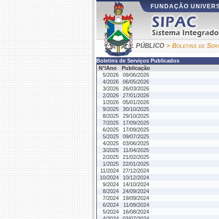
FUNDAÇÃO UNIVERS
PORTAL PÚBLICO
> Boletins de Ser
Boletins de Serviços Publicados
N°/Ano
Publicação
5/2026
09/06/2026
4/2026
06/05/2026
3/2026
26/03/2026
2/2026
27/01/2026
1/2026
05/01/2026
9/2025
30/10/2025
8/2025
29/10/2025
7/2025
17/09/2025
6/2025
17/09/2025
5/2025
09/07/2025
4/2025
03/06/2025
3/2025
11/04/2025
2/2025
21/02/2025
1/2025
22/01/2025
11/2024
27/12/2024
10/2024
10/12/2024
9/2024
14/10/2024
8/2024
24/09/2024
7/2024
19/09/2024
6/2024
11/09/2024
5/2024
16/08/2024
4/2024
03/07/2024